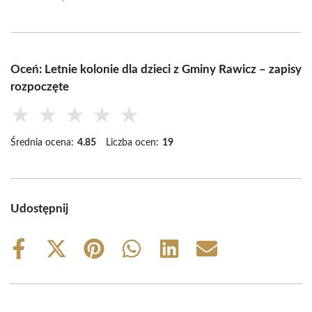
Oceń: Letnie kolonie dla dzieci z Gminy Rawicz – zapisy
rozpoczęte
★
★
★
★
★
Średnia ocena:
4.85
Liczba ocen:
19
Udostępnij
Share
Share
Share
Share
Share
Share
on
on
on
on
on
on
Facebook
X
Pinterest
WhatsApp
LinkedIn
Email
(Twitter)