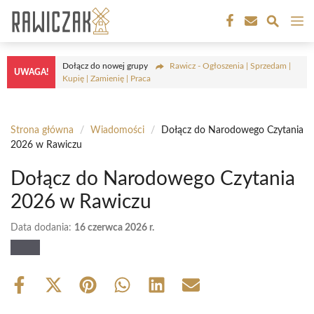
Przejdź
M
do
treści
Dołącz do nowej grupy
Rawicz - Ogłoszenia | Sprzedam |
UWAGA!
Kupię | Zamienię | Praca
Strona główna
/
Wiadomości
/
Dołącz do Narodowego Czytania
2026 w Rawiczu
Dołącz do Narodowego Czytania
2026 w Rawiczu
Data dodania:
16 czerwca 2026 r.
Share
Share
Share
Share
Share
Share
on
on
on
on
on
on
Facebook
X
Pinterest
WhatsApp
LinkedIn
Email