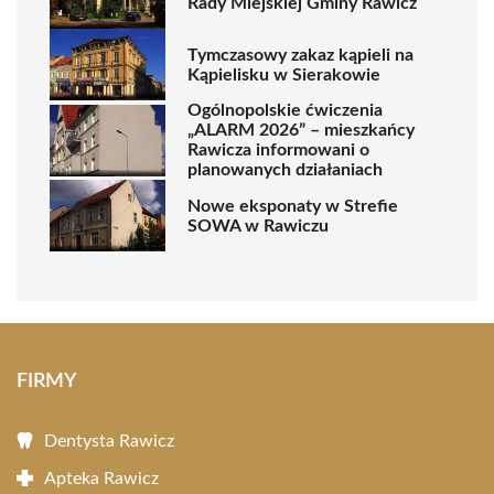
Rady Miejskiej Gminy Rawicz
Tymczasowy zakaz kąpieli na
Kąpielisku w Sierakowie
Ogólnopolskie ćwiczenia
„ALARM 2026” – mieszkańcy
Rawicza informowani o
planowanych działaniach
Nowe eksponaty w Strefie
SOWA w Rawiczu
FIRMY
Dentysta Rawicz
Apteka Rawicz