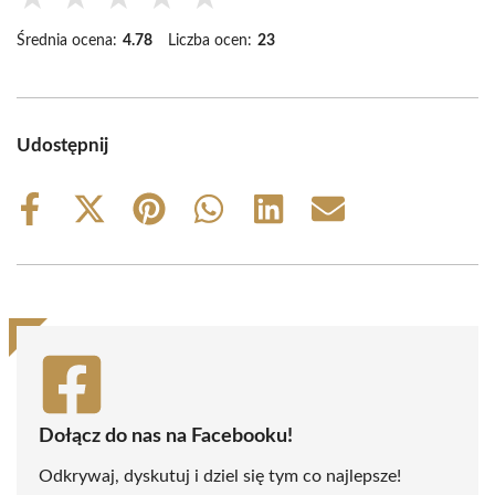
Średnia ocena:
4.78
Liczba ocen:
23
Udostępnij
Share
Share
Share
Share
Share
Share
on
on
on
on
on
on
Facebook
X
Pinterest
WhatsApp
LinkedIn
Email
(Twitter)
Dołącz do nas na Facebooku!
Odkrywaj, dyskutuj i dziel się tym co najlepsze!