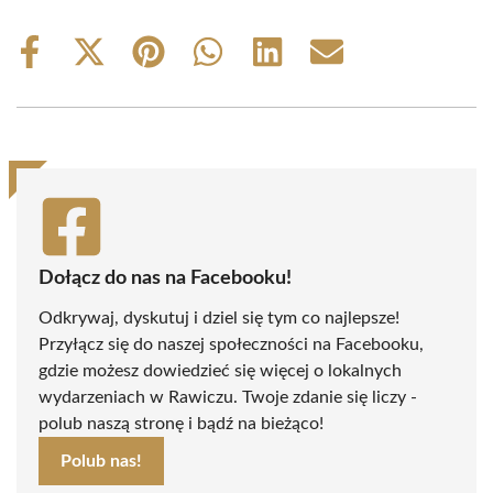
Share
Share
Share
Share
Share
Share
on
on
on
on
on
on
Facebook
X
Pinterest
WhatsApp
LinkedIn
Email
(Twitter)
Dołącz do nas na Facebooku!
Odkrywaj, dyskutuj i dziel się tym co najlepsze!
Przyłącz się do naszej społeczności na Facebooku,
gdzie możesz dowiedzieć się więcej o lokalnych
wydarzeniach w Rawiczu. Twoje zdanie się liczy -
polub naszą stronę i bądź na bieżąco!
Polub nas!