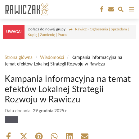
Przejdź
M
do
treści
Dołącz do nowej grupy
Rawicz - Ogłoszenia | Sprzedam |
UWAGA!
Kupię | Zamienię | Praca
Strona główna
/
Wiadomości
/
Kampania informacyjna na
temat efektów Lokalnej Strategii Rozwoju w Rawiczu
Kampania informacyjna na temat
efektów Lokalnej Strategii
Rozwoju w Rawiczu
Data dodania:
29 grudnia 2025 r.
Share
Share
Share
Share
Share
Share