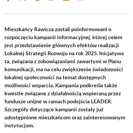
on
on
on
on
on
on
Facebook
X
Pinterest
WhatsApp
LinkedIn
Email
(Twitter)
Mieszkańcy Rawicza zostali poinformowani o
rozpoczęciu kampanii informacyjnej, której celem
jest przedstawienie głównych efektów realizacji
Lokalnej Strategii Rozwoju na rok 2025. Inicjatywa
ta, związana z zobowiązaniami zawartymi w Planu
komunikacji, ma na celu zwiększenie świadomości
lokalnej społeczności na temat dostępnych
możliwości wsparcia. Kampania podkreśla także
kwestie związane z działalnością wspieraną przez
fundusze unijne w ramach podejścia LEADER.
Szczegóły dotyczące kampanii zostały już
udostępnione mieszkańcom oraz zainteresowanym
instytucjom.