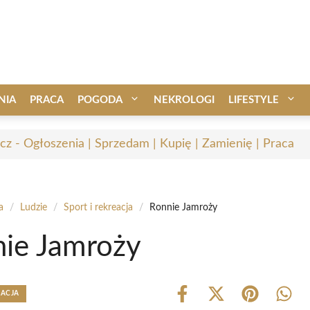
NIA
PRACA
POGODA
NEKROLOGI
LIFESTYLE
cz - Ogłoszenia | Sprzedam | Kupię | Zamienię | Praca
a
/
Ludzie
/
Sport i rekreacja
/
Ronnie Jamroży
ie Jamroży
EACJA
Share
Share
Share
Shar
on
on
on
on