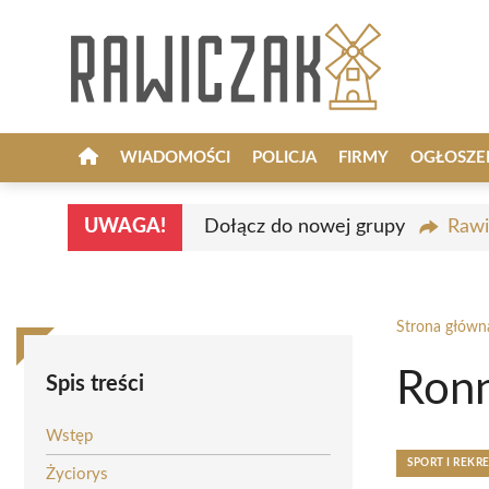
Przejdź
do
treści
WIADOMOŚCI
POLICJA
FIRMY
OGŁOSZE
UWAGA!
Dołącz do nowej grupy
Rawi
Strona główn
Ronn
Spis treści
Wstęp
SPORT I REKR
Życiorys