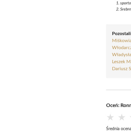
sporto
Srebrn
Pozostali
Miśkowi
Włodarc
Władysła
Leszek M
Dariusz 
Oceń: Ronn
★
★
Średnia ocena