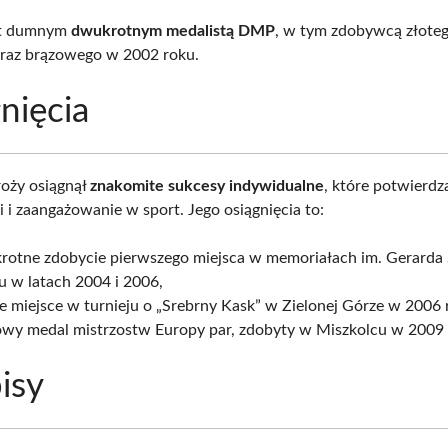
st dumnym
dwukrotnym medalistą DMP
, w tym zdobywcą złote
raz brązowego w 2002 roku.
nięcia
oży osiągnął
znakomite sukcesy indywidualne
, które potwierdz
 i zaangażowanie w sport. Jego osiągnięcia to:
rotne zdobycie pierwszego miejsca w memoriałach im. Gerarda
u w latach 2004 i 2006,
e miejsce w turnieju o „Srebrny Kask” w Zielonej Górze w 2006 
owy medal mistrzostw Europy par, zdobyty w Miszkolcu w 2009 
isy