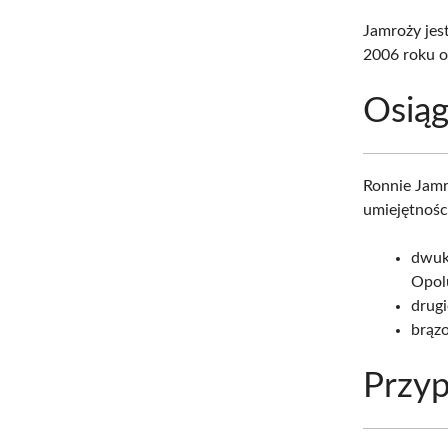
Jamroży je
2006 roku o
Osiąg
Ronnie Jamr
umiejętności
dwuk
Opol
drugi
brąz
Przyp