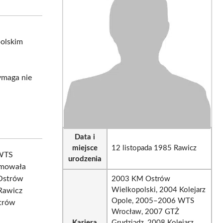
sApp
LinkedIn
Email
polskim
ymaga nie
Data i
miejsce
12 listopada 1985 Rawicz
 WTS
urodzenia
jmowała
 Ostrów
2003 KM Ostrów
Wielkopolski, 2004 Kolejarz
 Rawicz
Opole, 2005–2006 WTS
strów
Wrocław, 2007 GTŻ
Kariera
Grudziądz, 2008 Kolejarz