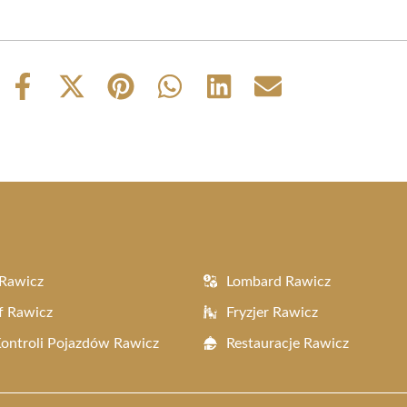
Share
Share
Share
Share
Share
Share
on
on
on
on
on
on
Facebook
X
Pinterest
WhatsApp
LinkedIn
Email
(Twitter)
Rawicz
Lombard Rawicz
f Rawicz
Fryzjer Rawicz
Kontroli Pojazdów Rawicz
Restauracje Rawicz