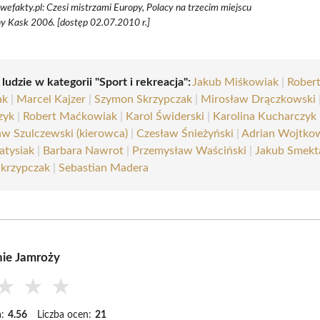
wefakty.pl: Czesi mistrzami Europy, Polacy na trzecim miejscu
y Kask 2006. [dostęp 02.07.2010 r.]
 ludzie w kategorii "Sport i rekreacja":
Jakub Miśkowiak
|
Rober
ak
|
Marcel Kajzer
|
Szymon Skrzypczak
|
Mirosław Drączkowski
zyk
|
Robert Maćkowiak
|
Karol Świderski
|
Karolina Kucharczyk
w Szulczewski (kierowca)
|
Czesław Śnieżyński
|
Adrian Wojtko
atysiak
|
Barbara Nawrot
|
Przemysław Waściński
|
Jakub Smekt
Skrzypczak
|
Sebastian Madera
ie Jamroży
★
★
★
:
4.56
Liczba ocen:
21