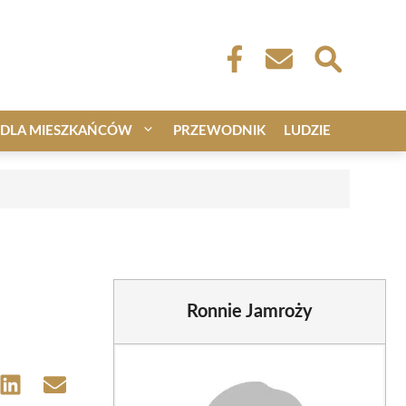
DLA MIESZKAŃCÓW
PRZEWODNIK
LUDZIE
Ronnie Jamroży
e
Share
Share
on
on