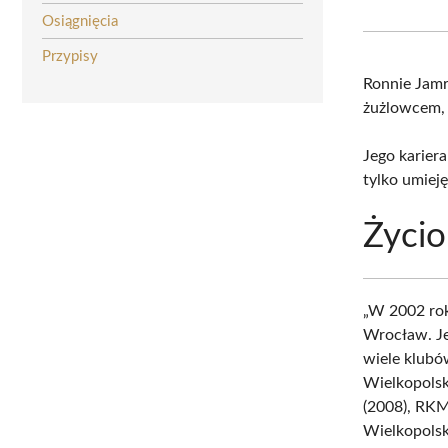
Osiągnięcia
Przypisy
Ronnie Jam
żużlowcem, 
Jego karier
tylko umieję
Życio
„W 2002 ro
Wrocław. Je
wiele klub
Wielkopolsk
(2008), RK
Wielkopolsk