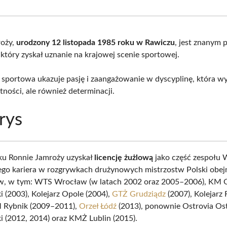
Facebook
X
Pinterest
What
(Twitter)
roży,
urodzony 12 listopada 1985 roku w Rawiczu
, jest znanym 
który zyskał uznanie na krajowej scenie sportowej.
a sportowa ukazuje pasję i zaangażowanie w dyscyplinę, która w
tności, ale również determinacji.
rys
ku Ronnie Jamroży uzyskał
licencję żużlową
jako część zespołu
go kariera w rozgrywkach drużynowych mistrzostw Polski obe
ów, w tym: WTS Wrocław (w latach 2002 oraz 2005–2006), KM
i (2003), Kolejarz Opole (2004),
GTŻ Grudziądz
(2007), Kolejarz
M Rybnik (2009–2011),
Orzeł Łódź
(2013), ponownie Ostrovia O
i (2012, 2014) oraz KMŻ Lublin (2015).