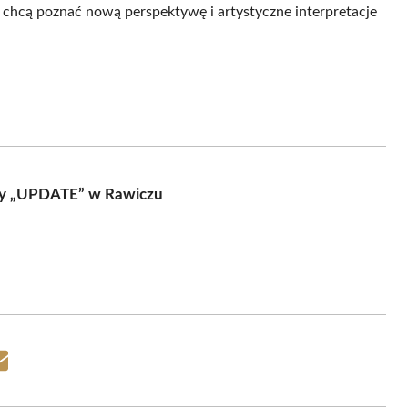
y chcą poznać nową perspektywę i artystyczne interpretacje
esy „UPDATE” w Rawiczu
Share
on
Email