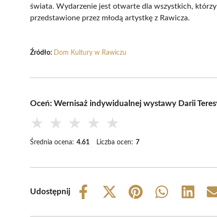
świata. Wydarzenie jest otwarte dla wszystkich, którz
przedstawione przez młodą artystkę z Rawicza.
Źródło:
Dom Kultury w Rawiczu
Oceń: Wernisaż indywidualnej wystawy Darii Ter
★
★
★
★
★
Średnia ocena:
4.61
Liczba ocen:
7
Udostępnij
Share
Share
Share
Share
Share
on
on
on
on
on
Facebook
X
Pinterest
WhatsApp
LinkedIn