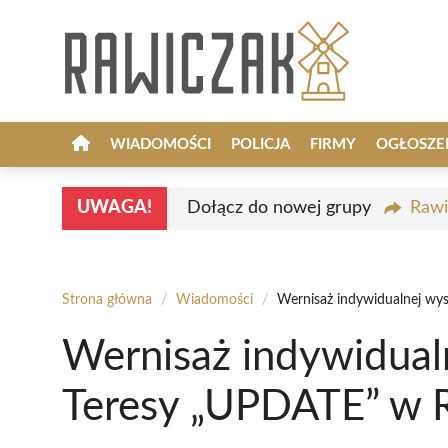
Przejdź
do
treści
WIADOMOŚCI
POLICJA
FIRMY
OGŁOSZE
UWAGA!
Dołącz do nowej grupy
Rawi
Strona główna
/
Wiadomości
/
Wernisaż indywidualnej wy
Wernisaż indywidual
Teresy „UPDATE” w 