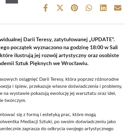
Share
Share
Share
Share
Share
Share
on
on
on
on
on
on
Facebook
X
Pinterest
WhatsApp
LinkedIn
Email
(Twitter)
idualnej Darii Teresy, zatytułowanej „UPDATE”.
 jego początek wyznaczono na godzinę 18:00 w Sali
które ilustrują jej rozwój artystyczny oraz osobiste
Akademii Sztuk Pięknych we Wrocławiu.
wych osiągnięć Darii Teresy, która poprzez różnorodne
, poezja i śpiew, przekazuje własne doświadczenia i problemy,
e na wystawie pokazują ewolucję jej warsztatu oraz idei,
sie twórczym.
tować się z formą i estetyką prac, które mogą
solwentka Mediacji Sztuki, po swoim doświadczeniu jako
serdecznie zaprasza do odkrycia swojego artystycznego