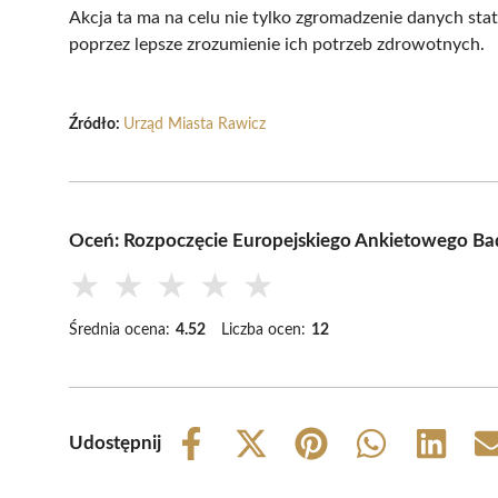
Akcja ta ma na celu nie tylko zgromadzenie danych sta
poprzez lepsze zrozumienie ich potrzeb zdrowotnych.
Źródło:
Urząd Miasta Rawicz
Oceń: Rozpoczęcie Europejskiego Ankietowego Ba
★
★
★
★
★
Średnia ocena:
4.52
Liczba ocen:
12
Udostępnij
Share
Share
Share
Share
Share
on
on
on
on
on
Facebook
X
Pinterest
WhatsApp
LinkedIn