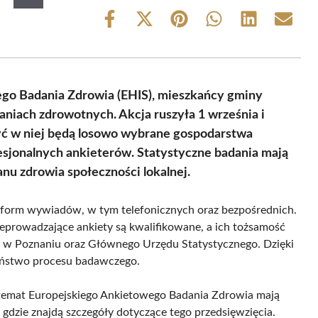
Share
Share
Share
Share
Share
Share
on
on
on
on
on
on
Facebook
X
Pinterest
WhatsApp
LinkedIn
Email
(Twitter)
ego Badania Zdrowia (EHIS), mieszkańcy gminy
niach zdrowotnych. Akcja ruszyła 1 września i
yć w niej będą losowo wybrane gospodarstwa
sjonalnych ankieterów. Statystyczne badania mają
nu zdrowia społeczności lokalnej.
 form wywiadów, w tym telefonicznych oraz bezpośrednich.
prowadzające ankiety są kwalifikowane, a ich tożsamość
 w Poznaniu oraz Głównego Urzędu Statystycznego. Dzięki
zeństwo procesu badawczego.
temat Europejskiego Ankietowego Badania Zdrowia mają
 gdzie znajdą szczegóły dotyczące tego przedsięwzięcia.