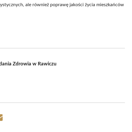
tystycznych, ale również poprawę jakości życia mieszkańców
dania Zdrowia w Rawiczu
Share
on
Email