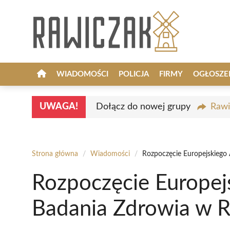
Przejdź
do
treści
WIADOMOŚCI
POLICJA
FIRMY
OGŁOSZE
UWAGA!
Dołącz do nowej grupy
Rawi
Strona główna
/
Wiadomości
/
Rozpoczęcie Europejskiego
Rozpoczęcie Europej
Badania Zdrowia w 