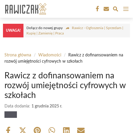
Przejdź
M
do
treści
Dołącz do nowej grupy
Rawicz - Ogłoszenia | Sprzedam |
UWAGA!
Kupię | Zamienię | Praca
Strona główna
/
Wiadomości
/
Rawicz z dofinansowaniem na
rozwój umiejętności cyfrowych w szkołach
Rawicz z dofinansowaniem na
rozwój umiejętności cyfrowych w
szkołach
Data dodania:
1 grudnia 2025 r.
Share
Share
Share
Share
Share
Share