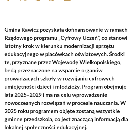
on
on
on
on
on
on
Facebook
X
Pinterest
WhatsApp
LinkedIn
Email
(Twitter)
Gmina Rawicz pozyskała dofinansowanie w ramach
Rządowego programu „Cyfrowy Uczeń”, co stanowi
istotny krok w kierunku modernizacji sprzętu
edukacyjnego w placówkach oświatowych. Środki
te, przyznane przez Wojewodę Wielkopolskiego,
będą przeznaczone na wsparcie organów
prowadzących szkoły w rozwijaniu cyfrowych
umiejętności dzieci i młodzieży. Program obejmuje
lata 2025–2029 i ma na celu wprowadzenie
nowoczesnych rozwiązań w procesie nauczania. W
2025 roku programem objęte zostaną wszystkie
gminne przedszkola, co jest znaczącą informacją dla
lokalnej społeczności edukacyjnej.