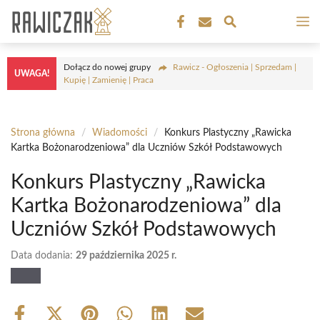
Przejdź
M
do
treści
Dołącz do nowej grupy
Rawicz - Ogłoszenia | Sprzedam |
UWAGA!
Kupię | Zamienię | Praca
Strona główna
/
Wiadomości
/
Konkurs Plastyczny „Rawicka
Kartka Bożonarodzeniowa” dla Uczniów Szkół Podstawowych
Konkurs Plastyczny „Rawicka
Kartka Bożonarodzeniowa” dla
Uczniów Szkół Podstawowych
Data dodania:
29 października 2025 r.
Share
Share
Share
Share
Share
Share