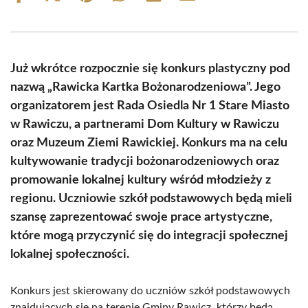
on
on
on
on
on
on
Facebook
X
Pinterest
WhatsApp
LinkedIn
Email
(Twitter)
Już wkrótce rozpocznie się konkurs plastyczny pod
nazwą „Rawicka Kartka Bożonarodzeniowa”. Jego
organizatorem jest Rada Osiedla Nr 1 Stare Miasto
w Rawiczu, a partnerami Dom Kultury w Rawiczu
oraz Muzeum Ziemi Rawickiej. Konkurs ma na celu
kultywowanie tradycji bożonarodzeniowych oraz
promowanie lokalnej kultury wśród młodzieży z
regionu. Uczniowie szkół podstawowych będą mieli
szansę zaprezentować swoje prace artystyczne,
które mogą przyczynić się do integracji społecznej
lokalnej społeczności.
Konkurs jest skierowany do uczniów szkół podstawowych
znajdujących się na terenie Gminy Rawicz, którzy będą