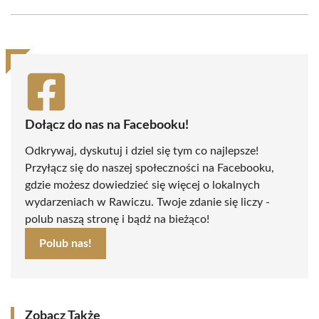
Facebook
X
Pinterest
WhatsApp
LinkedIn
Email
(Twitter)
Dołącz do nas na Facebooku!
Odkrywaj, dyskutuj i dziel się tym co najlepsze!
Przyłącz się do naszej społeczności na Facebooku,
gdzie możesz dowiedzieć się więcej o lokalnych
wydarzeniach w Rawiczu. Twoje zdanie się liczy -
polub naszą stronę i bądź na bieżąco!
Polub nas!
Zobacz Także