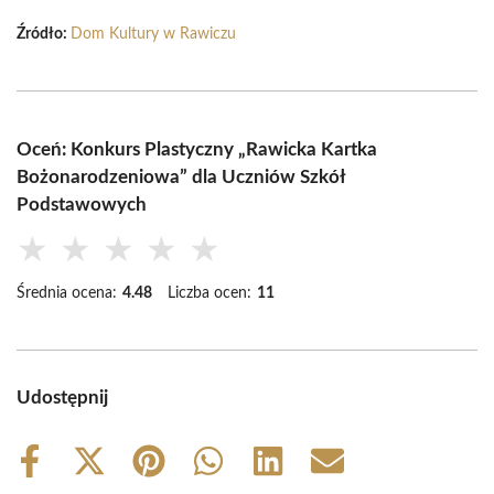
Źródło:
Dom Kultury w Rawiczu
Oceń: Konkurs Plastyczny „Rawicka Kartka
Bożonarodzeniowa” dla Uczniów Szkół
Podstawowych
★
★
★
★
★
Średnia ocena:
4.48
Liczba ocen:
11
Udostępnij
Share
Share
Share
Share
Share
Share
on
on
on
on
on
on