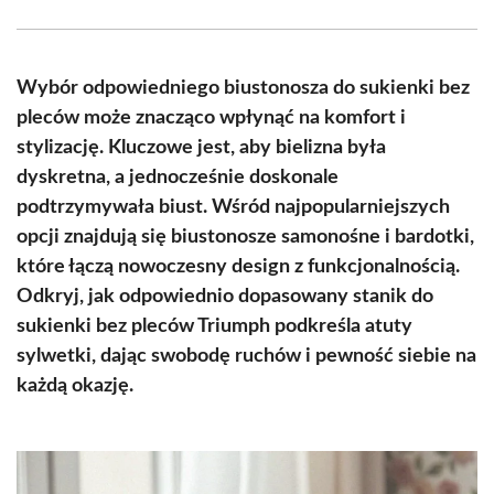
Facebook
X
Pinterest
WhatsApp
LinkedIn
Email
(Twitter)
Wybór odpowiedniego biustonosza do sukienki bez
pleców może znacząco wpłynąć na komfort i
stylizację. Kluczowe jest, aby bielizna była
dyskretna, a jednocześnie doskonale
podtrzymywała biust. Wśród najpopularniejszych
opcji znajdują się biustonosze samonośne i bardotki,
które łączą nowoczesny design z funkcjonalnością.
Odkryj, jak odpowiednio dopasowany stanik do
sukienki bez pleców Triumph podkreśla atuty
sylwetki, dając swobodę ruchów i pewność siebie na
każdą okazję.