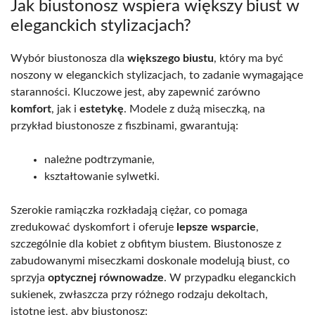
Jak biustonosz wspiera większy biust w
eleganckich stylizacjach?
Wybór biustonosza dla
większego biustu
, który ma być
noszony w eleganckich stylizacjach, to zadanie wymagające
staranności. Kluczowe jest, aby zapewnić zarówno
komfort
, jak i
estetykę
. Modele z dużą miseczką, na
przykład biustonosze z fiszbinami, gwarantują:
należne podtrzymanie,
kształtowanie sylwetki.
Szerokie ramiączka rozkładają ciężar, co pomaga
zredukować dyskomfort i oferuje
lepsze wsparcie
,
szczególnie dla kobiet z obfitym biustem. Biustonosze z
zabudowanymi miseczkami doskonale modelują biust, co
sprzyja
optycznej równowadze
. W przypadku eleganckich
sukienek, zwłaszcza przy różnego rodzaju dekoltach,
istotne jest, aby biustonosz: