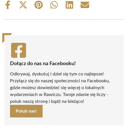
Share
Share
Share
Share
Share
Share
on
on
on
on
on
on
Facebook
X
Pinterest
WhatsApp
LinkedIn
Email
(Twitter)
Dołącz do nas na Facebooku!
Odkrywaj, dyskutuj i dziel się tym co najlepsze!
Przyłącz się do naszej społeczności na Facebooku,
gdzie możesz dowiedzieć się więcej o lokalnych
wydarzeniach w Rawiczu. Twoje zdanie się liczy -
polub naszą stronę i bądź na bieżąco!
Polub nas!