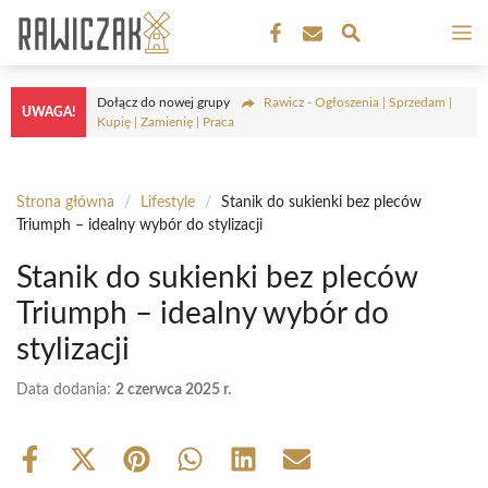
Przejdź
M
do
treści
Dołącz do nowej grupy
Rawicz - Ogłoszenia | Sprzedam |
UWAGA!
Kupię | Zamienię | Praca
Strona główna
/
Lifestyle
/
Stanik do sukienki bez pleców
Triumph – idealny wybór do stylizacji
Stanik do sukienki bez pleców
Triumph – idealny wybór do
stylizacji
Data dodania:
2 czerwca 2025 r.
Share
Share
Share
Share
Share
Share
on
on
on
on
on
on