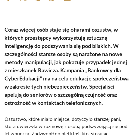
on
on
on
on
on
on
Facebook
X
Pinterest
WhatsApp
LinkedIn
Email
(Twitter)
Coraz więcej osób staje się ofiarami oszustw, w
których przestępcy wykorzystują sztuczną
inteligencję do podszywania się pod bliskich. W
szczególności starsze osoby są narażone na nowe
metody manipulacji, jak pokazuje przypadek jednej
z mieszkanek Rawicza. Kampania „Bankowcy dla
CyberEdukacji” ma na celu edukację społeczeństwa
w zakresie tych niebezpieczeństw. Specjaliści
apelują do seniorów o szczególną czujność oraz
ostrożność w kontaktach telefonicznych.
Oszustwo, które miało miejsce, dotyczyło starszej pani,
która uwierzyła w rozmowę z osobą podszywającą się pod
jej wnuczka. Zadzwonił do niej ktoś, kto, stosując