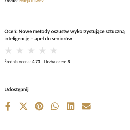
Źródło:
Policja Rawicz
Oceń: Nowe metody oszustw wykorzystujące sztuczną
inteligencję – apel do seniorów
★
★
★
★
★
Średnia ocena:
4.73
Liczba ocen:
8
Udostępnij
Share
Share
Share
Share
Share
Share
on
on
on
on
on
on
Facebook
X
Pinterest
WhatsApp
LinkedIn
Email
(Twitter)