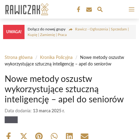
Przejdź
M
do
treści
Dołącz do nowej grupy
Rawicz - Ogłoszenia | Sprzedam |
UWAGA!
Kupię | Zamienię | Praca
Strona główna
/
Kronika Policyjna
/
Nowe metody oszustw
wykorzystujące sztuczną inteligencję – apel do seniorów
Nowe metody oszustw
wykorzystujące sztuczną
inteligencję – apel do seniorów
Data dodania:
13 marca 2025 r.
Share
Share
Share
Share
Share
Share