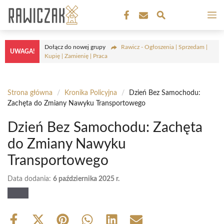
Przejdź
M
do
treści
Dołącz do nowej grupy
Rawicz - Ogłoszenia | Sprzedam |
UWAGA!
Kupię | Zamienię | Praca
Strona główna
/
Kronika Policyjna
/
Dzień Bez Samochodu:
Zachęta do Zmiany Nawyku Transportowego
Dzień Bez Samochodu: Zachęta
do Zmiany Nawyku
Transportowego
Data dodania:
6 października 2025 r.
Share
Share
Share
Share
Share
Share