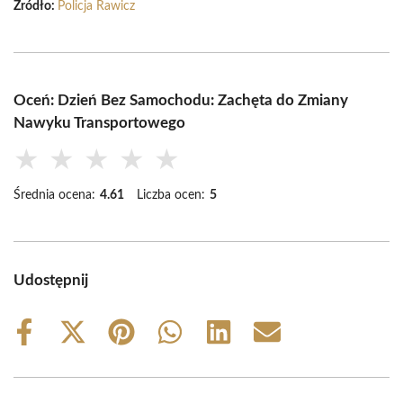
Źródło:
Policja Rawicz
Oceń: Dzień Bez Samochodu: Zachęta do Zmiany
Nawyku Transportowego
★
★
★
★
★
Średnia ocena:
4.61
Liczba ocen:
5
Udostępnij
Share
Share
Share
Share
Share
Share
on
on
on
on
on
on
Facebook
X
Pinterest
WhatsApp
LinkedIn
Email
(Twitter)