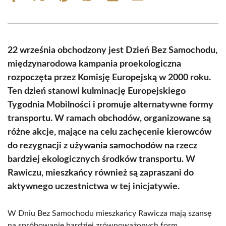
on
on
on
on
on
on
Facebook
X
Pinterest
WhatsApp
LinkedIn
Email
(Twitter)
22 września obchodzony jest Dzień Bez Samochodu,
międzynarodowa kampania proekologiczna
rozpoczęta przez Komisję Europejską w 2000 roku.
Ten dzień stanowi kulminację Europejskiego
Tygodnia Mobilności i promuje alternatywne formy
transportu. W ramach obchodów, organizowane są
różne akcje, mające na celu zachęcenie kierowców
do rezygnacji z używania samochodów na rzecz
bardziej ekologicznych środków transportu. W
Rawiczu, mieszkańcy również są zapraszani do
aktywnego uczestnictwa w tej inicjatywie.
W Dniu Bez Samochodu mieszkańcy Rawicza mają szansę
na spróbowanie bardziej zrównoważonych form