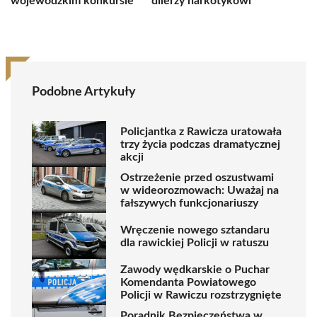
wojewódzkim konkursie
dilerzy narkotykowi
Podobne Artykuły
Policjantka z Rawicza uratowała
trzy życia podczas dramatycznej
akcji
Ostrzeżenie przed oszustwami
w wideorozmowach: Uważaj na
fałszywych funkcjonariuszy
Wręczenie nowego sztandaru
dla rawickiej Policji w ratuszu
Zawody wędkarskie o Puchar
Komendanta Powiatowego
Policji w Rawiczu rozstrzygnięte
Poradnik Bezpieczeństwa w