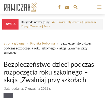
Przejdź
M
do
treści
Dołącz do nowej grupy
Rawicz - Ogłoszenia | Sprzedam |
UWAGA!
Kupię | Zamienię | Praca
Strona główna
/
Kronika Policyjna
/
Bezpieczeństwo dzieci
podczas rozpoczęcia roku szkolnego – akcja „Zwalniaj przy
szkołach”
Bezpieczeństwo dzieci podczas
rozpoczęcia roku szkolnego –
akcja „Zwalniaj przy szkołach”
Data dodania:
7 września 2025 r.