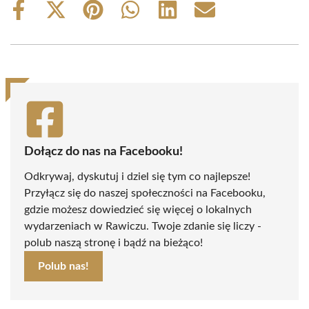
Share
Share
Share
Share
Share
Share
on
on
on
on
on
on
Facebook
X
Pinterest
WhatsApp
LinkedIn
Email
(Twitter)
Dołącz do nas na Facebooku!
Odkrywaj, dyskutuj i dziel się tym co najlepsze!
Przyłącz się do naszej społeczności na Facebooku,
gdzie możesz dowiedzieć się więcej o lokalnych
wydarzeniach w Rawiczu. Twoje zdanie się liczy -
polub naszą stronę i bądź na bieżąco!
Polub nas!