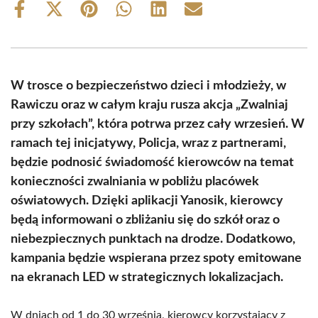
Share
Share
Share
Share
Share
Share
on
on
on
on
on
on
Facebook
X
Pinterest
WhatsApp
LinkedIn
Email
(Twitter)
W trosce o bezpieczeństwo dzieci i młodzieży, w
Rawiczu oraz w całym kraju rusza akcja „Zwalniaj
przy szkołach”, która potrwa przez cały wrzesień. W
ramach tej inicjatywy, Policja, wraz z partnerami,
będzie podnosić świadomość kierowców na temat
konieczności zwalniania w pobliżu placówek
oświatowych. Dzięki aplikacji Yanosik, kierowcy
będą informowani o zbliżaniu się do szkół oraz o
niebezpiecznych punktach na drodze. Dodatkowo,
kampania będzie wspierana przez spoty emitowane
na ekranach LED w strategicznych lokalizacjach.
W dniach od 1 do 30 września, kierowcy korzystający z