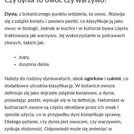
Czy dynia to owoc czy warzywo?
Dynia
, z botanicznego punktu widzenia, to owoc. Rozwija
się z zalążni kwiatu i zawiera pestki, co klasyfikuje ją jako
owoc w biologii. Jednak w kuchni i w kulturze bywa często
traktowana jak warzywo. Jej wykorzystanie w potrawach
słonych, takich jak:
zupy,
duszona dania.
Należy do rodziny dyniowatych, obok
ogórków
i
cukinii
, co
dodatkowo utrudnia klasyfikację. W botanice owoce
definiuje się jako dojrzałe zalążnie kwiatowe, a dynia,
posiadając pestki, wpisuje się w tę definicję. Natomiast w
kulinariach owoce są często określane przez ich smak i
sposób użycia, co w przypadku dyni komplikuje sprawę.
Dlatego pytanie, czy dynia jest owocem, czy warzywem,
zyskuje złożoność. Odpowiedź może się zmieniać w