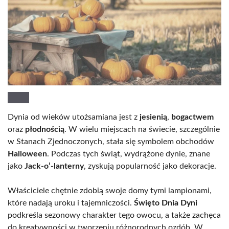
Dynia od wieków utożsamiana jest z
jesienią
,
bogactwem
oraz
płodnością
. W wielu miejscach na świecie, szczególnie
w Stanach Zjednoczonych, stała się symbolem obchodów
Halloween
. Podczas tych świąt, wydrążone dynie, znane
jako
Jack-o’-lanterny
, zyskują popularność jako dekoracje.
Właściciele chętnie zdobią swoje domy tymi lampionami,
które nadają uroku i tajemniczości.
Święto Dnia Dyni
podkreśla sezonowy charakter tego owocu, a także zachęca
do kreatywności w tworzeniu różnorodnych ozdób. W