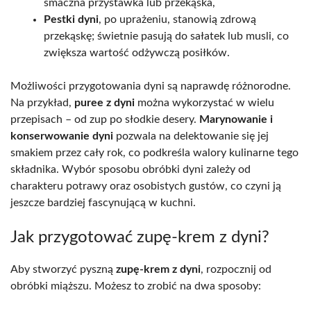
smaczna przystawka lub przekąska,
Pestki dyni
, po uprażeniu, stanowią zdrową
przekąskę; świetnie pasują do sałatek lub musli, co
zwiększa wartość odżywczą posiłków.
Możliwości przygotowania dyni są naprawdę różnorodne.
Na przykład,
puree z dyni
można wykorzystać w wielu
przepisach – od zup po słodkie desery.
Marynowanie i
konserwowanie dyni
pozwala na delektowanie się jej
smakiem przez cały rok, co podkreśla walory kulinarne tego
składnika. Wybór sposobu obróbki dyni zależy od
charakteru potrawy oraz osobistych gustów, co czyni ją
jeszcze bardziej fascynującą w kuchni.
Jak przygotować zupę-krem z dyni?
Aby stworzyć pyszną
zupę-krem z dyni
, rozpocznij od
obróbki miąższu. Możesz to zrobić na dwa sposoby: