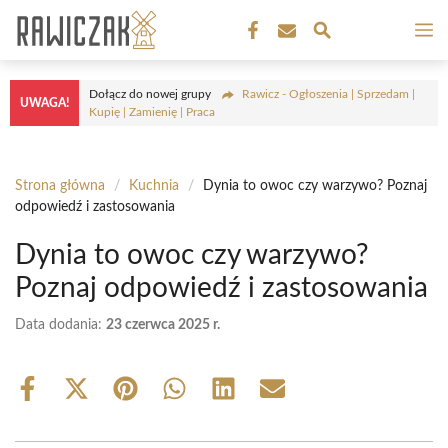
Przejdź
M
do
treści
Dołącz do nowej grupy
Rawicz - Ogłoszenia | Sprzedam |
UWAGA!
Kupię | Zamienię | Praca
Strona główna
/
Kuchnia
/
Dynia to owoc czy warzywo? Poznaj
odpowiedź i zastosowania
Dynia to owoc czy warzywo?
Poznaj odpowiedź i zastosowania
Data dodania:
23 czerwca 2025 r.
Share
Share
Share
Share
Share
Share
on
on
on
on
on
on
Facebook
X
Pinterest
WhatsApp
LinkedIn
Email
(Twitter)