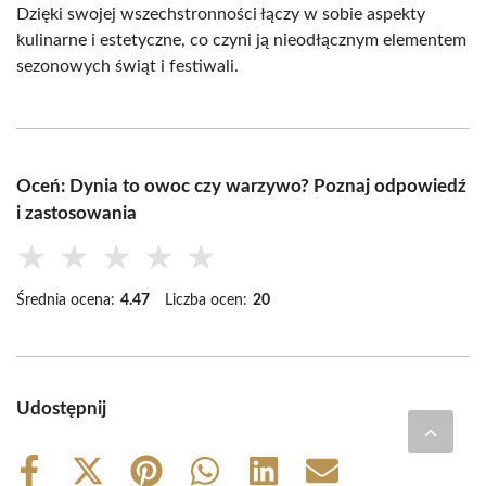
Dzięki swojej wszechstronności łączy w sobie aspekty
kulinarne i estetyczne, co czyni ją nieodłącznym elementem
sezonowych świąt i festiwali.
Oceń: Dynia to owoc czy warzywo? Poznaj odpowiedź
i zastosowania
★
★
★
★
★
Średnia ocena:
4.47
Liczba ocen:
20
Udostępnij
Share
Share
Share
Share
Share
Share