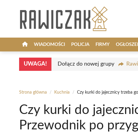
Przejdź
do
treści
WIADOMOŚCI
POLICJA
FIRMY
OGŁOSZE
UWAGA!
Dołącz do nowej grupy
Rawi
Strona główna
/
Kuchnia
/
Czy kurki do jajecznicy trzeba
Czy kurki do jajeczn
Przewodnik po przy