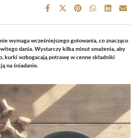
Share
Share
Share
Share
Share
Share
on
on
on
on
on
on
Facebook
X
Pinterest
WhatsApp
LinkedIn
Email
(Twitter)
y nie wymaga wcześniejszego gotowania, co znacząco
witego dania. Wystarczy kilka minut smażenia, aby
go, kurki wzbogacają potrawę w cenne składniki
ją na śniadanie.