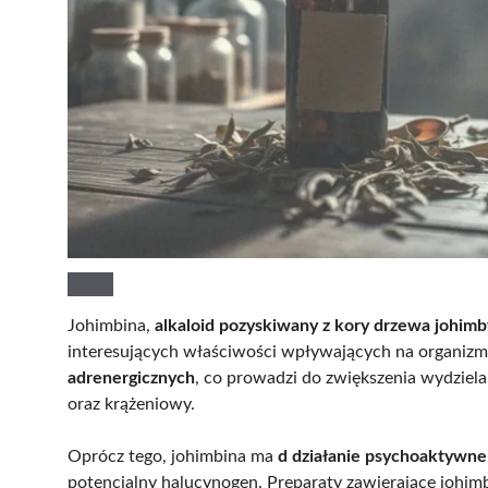
Johimbina,
alkaloid pozyskiwany z kory drzewa johimby
interesujących właściwości wpływających na organizm 
adrenergicznych
, co prowadzi do zwiększenia wydzie
oraz krążeniowy.
Oprócz tego, johimbina ma
d działanie psychoaktywne
potencjalny halucynogen. Preparaty zawierające johim