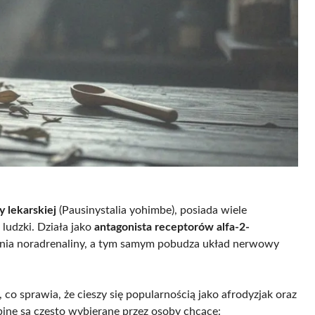
 lekarskiej
(Pausinystalia yohimbe), posiada wiele
ludzki. Działa jako
antagonista receptorów alfa-2-
lania noradrenaliny, a tym samym pobudza układ nerwowy
, co sprawia, że cieszy się popularnością jako afrodyzjak oraz
binę są często wybierane przez osoby chcące: