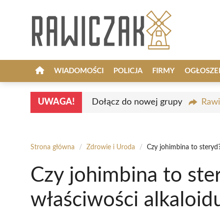
Przejdź
do
treści
WIADOMOŚCI
POLICJA
FIRMY
OGŁOSZE
UWAGA!
Dołącz do nowej grupy
Rawi
Strona główna
/
Zdrowie i Uroda
/
Czy johimbina to steryd?
Czy johimbina to ster
właściwości alkaloid