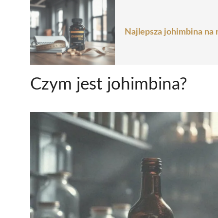
Najlepsza johimbina na 
Czym jest johimbina?