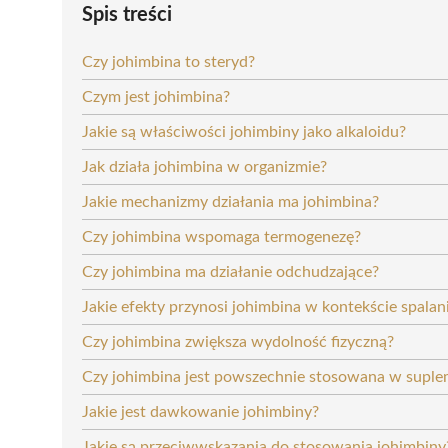
Spis treści
Czy johimbina to steryd?
Czym jest johimbina?
Jakie są właściwości johimbiny jako alkaloidu?
Jak działa johimbina w organizmie?
Jakie mechanizmy działania ma johimbina?
Czy johimbina wspomaga termogenezę?
Czy johimbina ma działanie odchudzające?
Jakie efekty przynosi johimbina w kontekście spalan
Czy johimbina zwiększa wydolność fizyczną?
Czy johimbina jest powszechnie stosowana w suple
Jakie jest dawkowanie johimbiny?
Jakie są przeciwwskazania do stosowania johimbiny