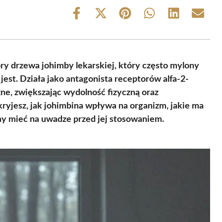
Share
Share
Share
Share
Share
Share
on
on
on
on
on
on
Facebook
X
Pinterest
WhatsApp
LinkedIn
Email
(Twitter)
ry drzewa johimby lekarskiej, który często mylony
 jest. Działa jako antagonista receptorów alfa-2-
ne, zwiększając wydolność fizyczną oraz
yjesz, jak johimbina wpływa na organizm, jakie ma
my mieć na uwadze przed jej stosowaniem.