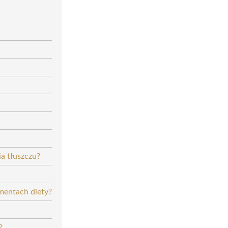
ia tłuszczu?
mentach diety?
?