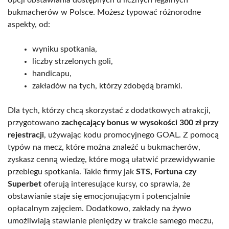
opcji obstawiania dostępnych u licznych legalnych
bukmacherów w Polsce. Możesz typować różnorodne
aspekty, od:
wyniku spotkania,
liczby strzelonych goli,
handicapu,
zakładów na tych, którzy zdobędą bramki.
Dla tych, którzy chcą skorzystać z dodatkowych atrakcji,
przygotowano
zachęcający bonus w wysokości 300 zł przy
rejestracji
, używając kodu promocyjnego GOAL. Z pomocą
typów na mecz, które można znaleźć u bukmacherów,
zyskasz cenną wiedzę, które mogą ułatwić przewidywanie
przebiegu spotkania. Takie firmy jak
STS, Fortuna czy
Superbet
oferują interesujące kursy, co sprawia, że
obstawianie staje się emocjonującym i potencjalnie
opłacalnym zajęciem. Dodatkowo, zakłady na żywo
umożliwiają stawianie pieniędzy w trakcie samego meczu,