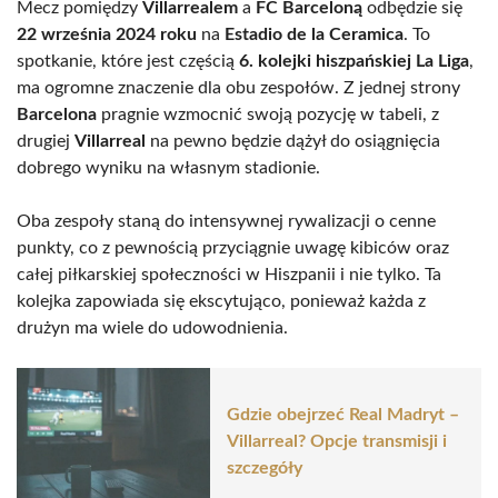
Mecz pomiędzy
Villarrealem
a
FC Barceloną
odbędzie się
22 września 2024 roku
na
Estadio de la Ceramica
. To
spotkanie, które jest częścią
6. kolejki hiszpańskiej La Liga
,
ma ogromne znaczenie dla obu zespołów. Z jednej strony
Barcelona
pragnie wzmocnić swoją pozycję w tabeli, z
drugiej
Villarreal
na pewno będzie dążył do osiągnięcia
dobrego wyniku na własnym stadionie.
Oba zespoły staną do intensywnej rywalizacji o cenne
punkty, co z pewnością przyciągnie uwagę kibiców oraz
całej piłkarskiej społeczności w Hiszpanii i nie tylko. Ta
kolejka zapowiada się ekscytująco, ponieważ każda z
drużyn ma wiele do udowodnienia.
Gdzie obejrzeć Real Madryt –
Villarreal? Opcje transmisji i
szczegóły