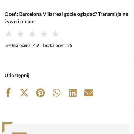
Oceń: Barcelona Villarreal gdzie oglądać? Transmisja na
żywo i online
★
★
★
★
★
Średnia ocena:
4.9
Liczba ocen:
25
Udostępnij
Share
Share
Share
Share
Share
Share
on
on
on
on
on
on
Facebook
X
Pinterest
WhatsApp
LinkedIn
Email
(Twitter)