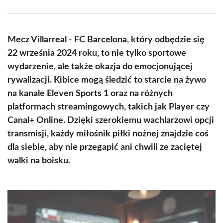
Facebook
X
Pinterest
WhatsApp
LinkedIn
Email
(Twitter)
Mecz Villarreal - FC Barcelona, który odbędzie się
22 września 2024 roku, to nie tylko sportowe
wydarzenie, ale także okazja do emocjonującej
rywalizacji. Kibice mogą śledzić to starcie na żywo
na kanale Eleven Sports 1 oraz na różnych
platformach streamingowych, takich jak Player czy
Canal+ Online. Dzięki szerokiemu wachlarzowi opcji
transmisji, każdy miłośnik piłki nożnej znajdzie coś
dla siebie, aby nie przegapić ani chwili ze zaciętej
walki na boisku.