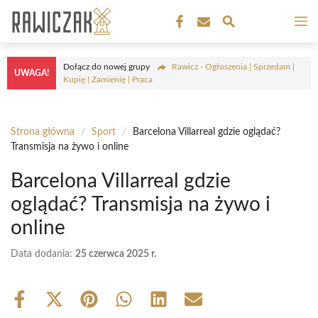
Przejdź
M
do
treści
Dołącz do nowej grupy
Rawicz - Ogłoszenia | Sprzedam |
UWAGA!
Kupię | Zamienię | Praca
Strona główna
/
Sport
/
Barcelona Villarreal gdzie oglądać?
Transmisja na żywo i online
Barcelona Villarreal gdzie
oglądać? Transmisja na żywo i
online
Data dodania:
25 czerwca 2025 r.
Share
Share
Share
Share
Share
Share
on
on
on
on
on
on